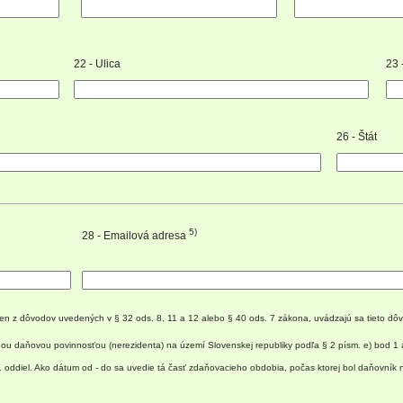
22 - Ulica
23 
26 - Štát
5)
28 - Emailová adresa
 z dôvodov uvedených v § 32 ods. 8, 11 a 12 alebo § 40 ods. 7 zákona, uvádzajú sa tieto dôvo
u daňovou povinnosťou (nerezidenta) na území Slovenskej republiky podľa § 2 písm. e) bod 1 
. oddiel. Ako dátum od - do sa uvedie tá časť zdaňovacieho obdobia, počas ktorej bol daňovník