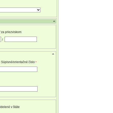
/ za priezviskom
/
- Súpisné/orientačné číslo
*
idelené v štáte