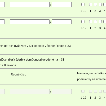
/
1-12
1
2
3
4
/
1-12
1
2
3
4
ch deťoch uvádzam v XIII. oddiele v členení podľa r. 33
júcej dieťa (deti) v domácnosti uvedené na r. 33
ds. 8 zákona
Mesiace, na začiatku 
Rodné číslo
podmienky na uplatne
/
1-12
1
2
3
4