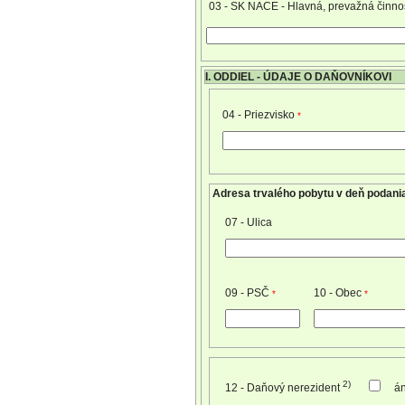
03 - SK NACE - Hlavná, prevažná činno
I. ODDIEL - ÚDAJE O DAŇOVNÍKOVI
04 - Priezvisko
*
Adresa trvalého pobytu v deň podania
07 - Ulica
09 - PSČ
10 - Obec
*
*
2)
12 - Daňový nerezident
á