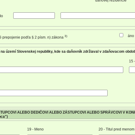
daňovej rezidencie
do
áno
3)
é prepojenie podľa § 2 písm. n) zákona
 na území Slovenskej republiky, kde sa daňovník zdržiaval v zdaňovacom obdo
15 
ZÁSTUPCOVI ALEBO DEDIČOVI ALEBO ZÁSTUPCOVI ALEBO SPRÁVCOVI V K
pca")
19 - Meno
20 - Titul pred menom 