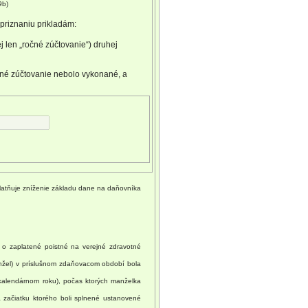
9b)
priznaniu prikladám:
 len „ročné zúčtovanie“) druhej
čné zúčtovanie nebolo vykonané, a
platňuje zníženie základu dane na daňovníka
 o zaplatené poistné na verejné zdravotné
manžel) v príslušnom zdaňovacom období bola
(kalendárnom roku), počas ktorých manželka
 začiatku ktorého boli splnené ustanovené