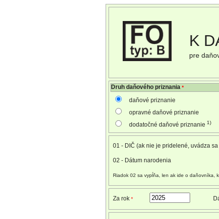
K D
pre daňov
Druh daňového priznania
*
daňové priznanie
opravné daňové priznanie
1)
dodatočné daňové priznanie
01 - DIČ (ak nie je pridelené, uvádza sa
02 - Dátum narodenia
Riadok 02 sa vypĺňa, len ak ide o daňovníka, k
Za rok
Dá
*