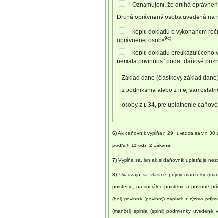
Oznamujem, že druhá oprávnená
Druhá oprávnená osoba uvedená na r. 
kópiu dokladu o vykonanom ročno
9c)
oprávnenej osoby
kópiu dokladu preukazujúceho v
nemala povinnosť podať daňové priz
Základ dane (čiastkový základ dane) 
z podnikania alebo z inej samostatn
osoby z r. 34, pre uplatnenie daňo
6)
Ak daňovník vypĺňa r. 29, uvádza sa v r. 3
podľa § 11 ods. 2 zákona.
7)
Vypĺňa sa, len ak si daňovník uplatňuje ne
8)
Uvádzajú sa vlastné príjmy manželky (manž
poistenie, na sociálne poistenie a povinné p
(bol) povinná (povinný) zaplatiť z týchto p
(manžel) splnila (splnil) podmienky uvedené