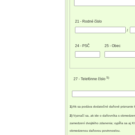
21 - Rodné číslo
/
24 - PSČ
25 - Obec
5)
27 - Telefónne číslo
1)
Ak sa podáva dodatočné daňové priznanie len
2)
Vyznačí sa, ak ide o daňovníka s obmedzeno
zamedzení dvojitého zdanenia; vypĺňa sa aj XI
obmedzenou daňovou povinnosťou.