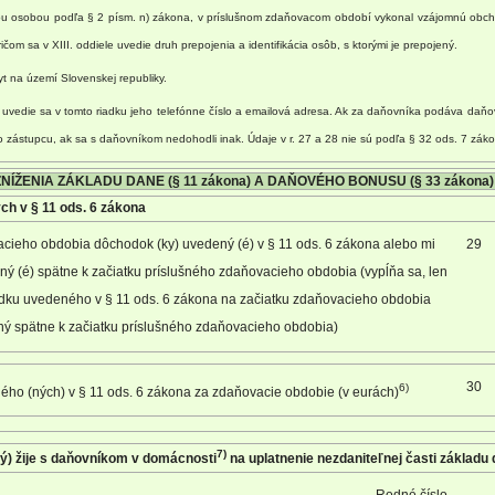
ou osobou podľa § 2 písm. n) zákona, v príslušnom zdaňovacom období vykonal vzájomnú obchod
om sa v XIII. oddiele uvedie druh prepojenia a identifikácia osôb, s ktorými je prepojený.
t na území Slovenskej republiky.
vedie sa v tomto riadku jeho telefónne číslo a emailová adresa. Ak za daňovníka podáva daňov
o zástupcu, ak sa s daňovníkom nedohodli inak. Údaje v r. 27 a 28 nie sú podľa § 32 ods. 7 zák
 ZNÍŽENIA ZÁKLADU DANE (§ 11 zákona) A DAŇOVÉHO BONUSU (§ 33 zákona)
h v § 11 ods. 6 zákona
acieho obdobia dôchodok (ky) uvedený (é) v § 11 ods. 6 zákona alebo mi
29
naný (é) spätne k začiatku príslušného zdaňovacieho obdobia (vypĺňa sa, len
dku uvedeného v § 11 ods. 6 zákona na začiatku zdaňovacieho obdobia
ný spätne k začiatku príslušného zdaňovacieho obdobia)
30
6)
o (ných) v § 11 ods. 6 zákona za zdaňovacie obdobie (v eurách)
7)
(ý) žije s daňovníkom v domácnosti
na uplatnenie nezdaniteľnej časti základu