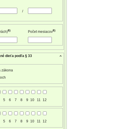
/
8)
8)
rách)
Počet mesiacov
né dieťa podľa § 33
a zákona
coch
5
6
7
8
9
10
11
12
5
6
7
8
9
10
11
12