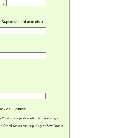
/
- Súpisné/orientačné číslo
dy v XIII. oddiele.
a 2 zákona a príslušného článku zmluvy o
 na území Slovenskej republiky daňovníkom s