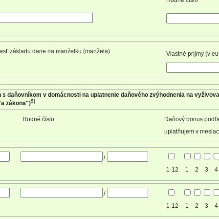
Rodné číslo
časť základu dane na manželku (manžela)
Vlastné príjmy (v eu
h s daňovníkom v domácnosti na uplatnenie daňového zvýhodnenia na vyživova
9)
ľa zákona")
Rodné číslo
Daňový bonus podľ
uplatňujem v mesia
/
1-12
1
2
3
4
/
1-12
1
2
3
4