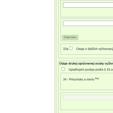
Pridať dieťa
33a
Údaje o ďalších vyživovaný
Údaje druhej oprávnenej osoby vyživu
Uplatňujem postup podľa § 33 o
9a)
34 - Priezvisko a meno