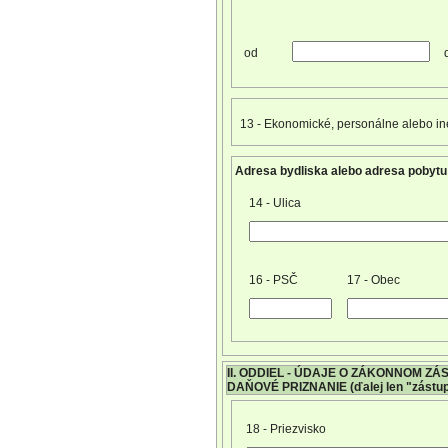
od
13 - Ekonomické, personálne alebo in
Adresa bydliska alebo adresa pobytu
14 - Ulica
16 - PSČ
17 - Obec
II. ODDIEL - ÚDAJE O ZÁKONNOM 
DAŇOVÉ PRIZNANIE (ďalej len "zástu
18 - Priezvisko