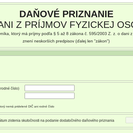
DAŇOVÉ PRIZNANIE
ANI Z PRÍJMOV FYZICKEJ O
níka, ktorý má príjmy podľa § 5 až 8 zákona č. 595/2003 Z. z. o dani z
znení neskorších predpisov (ďalej len "zákon")
 rodné číslo)
torý nemá pridelené DIČ ani rodné číslo
tum zistenia skutočnosti na podanie dodatočného daňového priznania