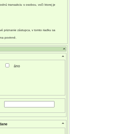
nú transakciu s osobou, voči ktorej je
é priznanie zástupca, v tomto riadku sa
ona povinné.
áno
 dane