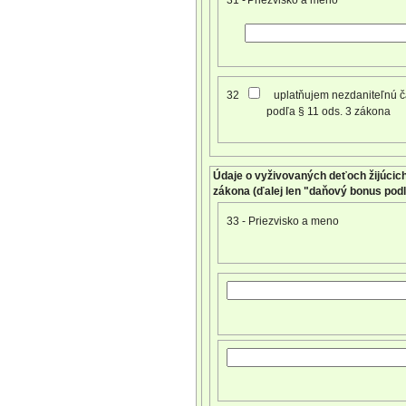
31 -
Priezvisko a meno
32
uplatňujem nezdaniteľnú 
podľa § 11 ods. 3 zákona
Údaje o vyživovaných deťoch žijúcic
zákona (ďalej len "daňový bonus pod
33 - Priezvisko a meno