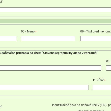
sť
05 - Meno
06 - Titul pred menom 
*
 daňového priznania na území Slovenskej republiky alebo v zahraničí
08 
11 - Štát
*
Identifikačné číslo na daňové účely (TIN), pr
no