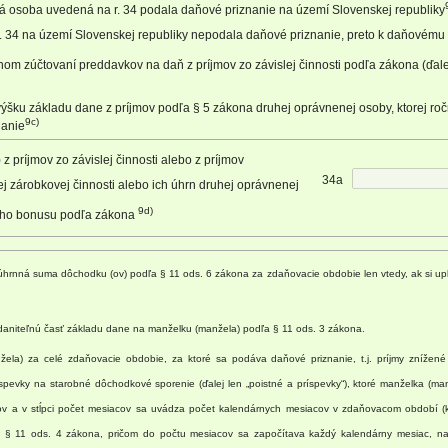
 osoba uvedená na r. 34 podala daňové priznanie na území Slovenskej republiky
34 na území Slovenskej republiky nepodala daňové priznanie, preto k daňovému 
m zúčtovaní preddavkov na daň z príjmov zo závislej činnosti podľa zákona (ďalej
ýšku základu dane z príjmov podľa § 5 zákona druhej oprávnenej osoby, ktorej ro
9c)
nanie
z príjmov zo závislej činnosti alebo z príjmov
34a
ej zárobkovej činnosti alebo ich úhrn druhej oprávnenej
9d)
vého bonusu podľa zákona
0 úhrnná suma dôchodku (ov) podľa § 11 ods. 6 zákona za zdaňovacie obdobie len vtedy, ak si u
zdaniteľnú časť základu dane na manželku (manžela) podľa § 11 ods. 3 zákona.
ela) za celé zdaňovacie obdobie, za ktoré sa podáva daňové priznanie, t.j. príjmy znížené
ríspevky na starobné dôchodkové sporenie (ďalej len „poistné a príspevky“), ktoré manželka (
ríjmov a v stĺpci počet mesiacov sa uvádza počet kalendárnych mesiacov v zdaňovacom období 
 v § 11 ods. 4 zákona, pričom do počtu mesiacov sa započítava každý kalendárny mesiac, na