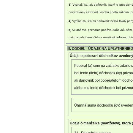
3)
Vyznačí sa, ak daňovník, ktorý je prepojen
považovaný za závislú osobu podľa zákona, prič
4)
Vypĺňa sa, len ak daňovník nemá trvalý poby
5)
Ak daňové priznanie podáva daňovník sám, u
uvádza telefónne číslo a emailová adresa toht
III. ODDIEL - ÚDAJE NA UPLATNENIE
Údaje o poberaní dôchodkov uvedenýc
Poberal (a) som na začiatku zdaňov
bol tento (tieto) dôchodok (ky) priz
ak daňovník bol poberateľom dôcho
alebo mu tento dôchodok bol prizna
Úhrnná suma dôchodku (ov) uvedenéh
Údaje o manželke (manželovi), ktorá 