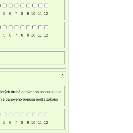
5
6
7
8
9
10
11
12
5
6
7
8
9
10
11
12
ktorých druhá oprávnená osoba splnila
nie daňového bonusu podľa zákona
5
6
7
8
9
10
11
12