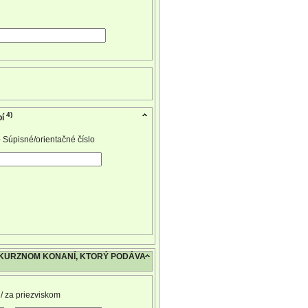
4)
bí
- Súpisné/orientačné číslo
ONKURZNOM KONANÍ, KTORÝ PODÁVA
/ za priezviskom