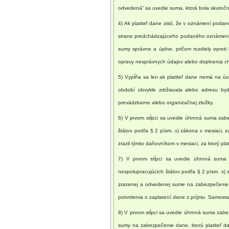
odvedená“ sa uvedie suma, ktorá bola skutočn
4) Ak platiteľ dane zistí, že v oznámení pod
strane predchádzajúceho podaného oznámenia,
sumy správne a úplne, pričom rozdiely opr
opravy nesprávnych údajov alebo doplnenia ch
5) Vypĺňa sa len ak platiteľ dane nemá na úz
období obvykle zdržiavala alebo adresu byd
prevádzkarne alebo organizačnej zložky.
6) V prvom stĺpci sa uvedie úhrnná suma za
štátov podľa § 2 písm. x) zákona v mesiaci, 
zrazil týmto daňovníkom v mesiaci, za ktorý p
7) V prvom stĺpci sa uvedie úhrnná sum
nespolupracujúcich štátov podľa § 2 písm. x)
zrazenej a odvedenej sume na zabezpečenie d
potvrdenia o zaplatení dane z príjmu. Samosta
8) V prvom stĺpci sa uvedie úhrnná suma zab
sumy na zabezpečenie dane, ktorú platiteľ d