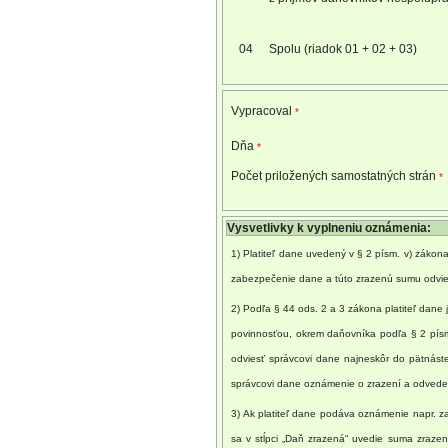
04
Spolu (riadok 01 + 02 + 03)
Vypracoval
*
Dňa
*
Počet priložených samostatných strán
*
Vysvetlivky k vyplneniu oznámenia:
1) Platiteľ dane uvedený v § 2 písm. v) zákona
zabezpečenie dane a túto zrazenú sumu odvie
2) Podľa § 44 ods. 2 a 3 zákona platiteľ dan
povinnosťou, okrem daňovníka podľa § 2 pís
odviesť správcovi dane najneskôr do pätnást
správcovi dane oznámenie o zrazení a odvede
3) Ak platiteľ dane podáva oznámenie napr. z
sa v stĺpci „Daň zrazená“ uvedie suma zrazen