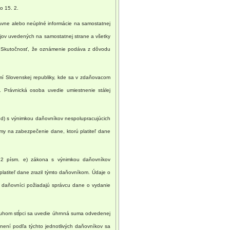
o 15. 2.
rávne alebo neúplné informácie na samostatnej
jov uvedených na samostatnej strane a všetky
. Skutočnosť, že oznámenie podáva z dôvodu
emí Slovenskej republiky, kde sa v zdaňovacom
. Právnická osoba uvedie umiestnenie stálej
d) s výnimkou daňovníkov nespolupracujúcich
my na zabezpečenie dane, ktorú platiteľ dane
2 písm. e) zákona s výnimkou daňovníkov
latiteľ dane zrazil týmto daňovníkom. Údaje o
o daňovníci požiadajú správcu dane o vydanie
ruhom stĺpci sa uvedie úhrnná suma odvedenej
není podľa týchto jednotlivých daňovníkov sa