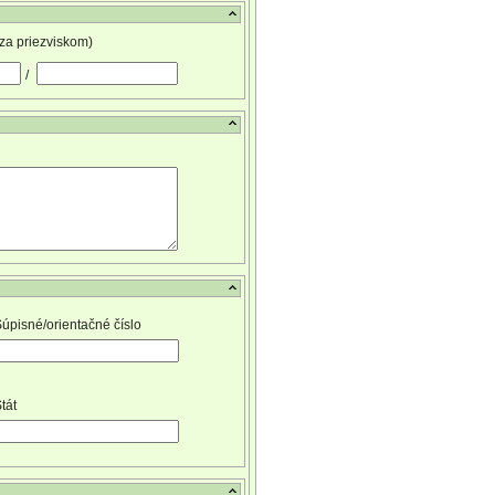
 za priezviskom)
/
úpisné/orientačné číslo
tát