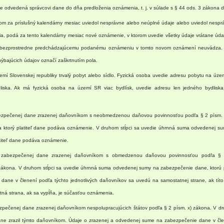
e odvedená správcovi dane do dňa predloženia oznámenia, t. j. v súlade s § 44 ods. 3 zákona d
anom za príslušný kalendárny mesiac uviedol nesprávne alebo neúplné údaje alebo uviedol nesp
 podá za tento kalendárny mesiac nové oznámenie, v ktorom uvedie všetky údaje vrátane úda
oti bezprostredne predchádzajúcemu podanému oznámeniu v tomto novom oznámení neuvádza
ýbajúcich údajov označí zaškrtnutím pola.
emí Slovenskej republiky trvalý pobyt alebo sídlo. Fyzická osoba uvedie adresu pobytu na úz
liska. Ak má fyzická osoba na území SR viac bydlísk, uvedie adresu len jedného bydliska
bezpečenej dane zrazenej daňovníkom s neobmedzenou daňovou povinnosťou podľa § 2 písm. 
za ktorý platiteľ dane podáva oznámenie. V druhom stĺpci sa uvedie úhrnná suma odvedenej su
latiteľ dane podáva oznámenie.
a zabezpečenej dane zrazenej daňovníkom s obmedzenou daňovou povinnosťou podľa § 
 zákona. V druhom stĺpci sa uvedie úhrnná suma odvedenej sumy na zabezpečenie dane, ktorú p
ane v členení podľa týchto jednotlivých daňovníkov sa uvedú na samostatnej strane, ak tít
tná strana, ak sa vypĺňa, je súčasťou oznámenia.
ezpečenej dane zrazenej daňovníkom nespolupracujúcich štátov podľa § 2 písm. x) zákona. V d
ane zrazil týmto daňovníkom. Údaje o zrazenej a odvedenej sume na zabezpečenie dane v čle