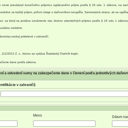
ne nevie preukázať konečného príjemcu vyplácaného príjmu podľa § 16 ods. 1 zákona, na sam
bitne za každý príjem, pričom údaje o daňovníkovi nevypĺňa. Samostatná strana, ak sa vypĺňa
iaci, za ktorý sa podáva oznámenie viac druhov zdaniteľných príjmov podľa § 16 ods. 1 zákona,
 uvádza osobitne.
ávnickej osoby) pridelené v zahraničí.
12/2012 Z. z., ktorou sa vydáva Štatistický číselník krajín.
pečenie dane podľa zákona.
a odvedení sumy na zabezpečenie dane v členení podľa jednotlivých daňovní
ntifikácie v zahraničí)
Meno
Dátum na