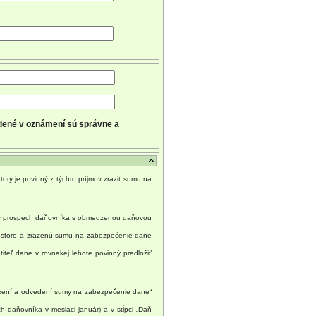
dené v oznámení sú správne a
orý je povinný z týchto príjmov zraziť sumu na
ady v prospech daňovníka s obmedzenou daňovou
iestore a zrazenú sumu na zabezpečenie dane
teľ dane v rovnakej lehote povinný predložiť
zrazení a odvedení sumy na zabezpečenie dane“
 daňovníka v mesiaci január) a v stĺpci „Daň