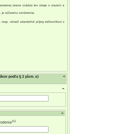
ostatnej strane uvádza len údaje o zrazení a
, je súčasťou oznámenia.
 resp. uhradí zdaniteľné príjmy daňovníkovi v
kov podľa § 2 písm. e)
11)
rodenia