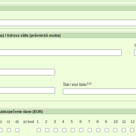
a) / Adresa sídla (právnická osoba)
S
12)
Štát / kód štátu
 zabezpečenie dane (EUR)
b)
c)
d)
e) bod
1
2
3
4
5
6
7
8
9
10
11
12