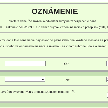
OZNÁMENIE
1)
platiteľa dane
o zrazení a odvedení sumy na zabezpečenie dane
s. 3 zákona č. 595/2003 Z. z. o dani z príjmov v znení neskorších predpisov (ďalej 
rávcovi dane toto oznámenie najneskôr do pätnásteho dňa každého mesiaca za p
ríslušného kalendárneho mesiaca a uvádzajú sa v ňom súhrnné údaje o zrazení
IČO
Rok
*
4)
ravy údajov uvedených v predchádzajúcom oznámení
,