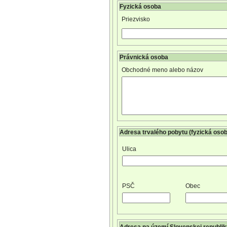
Fyzická osoba
Priezvisko
Právnická osoba
Obchodné meno alebo názov
Adresa trvalého pobytu (fyzická osob
Ulica
PSČ
Obec