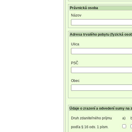
Právnická osoba
Názov
Adresa trvalého pobytu (fyzická osob
Ulica
PSČ
Obec
Údaje o zrazení a odvedení sumy na
Druh zdaniteľného príjmu
a)
podľa § 16 ods. 1 písm.