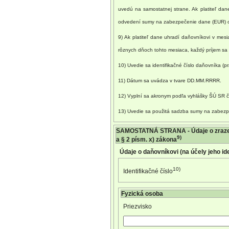
uvedú na samostatnej strane. Ak platiteľ da
odvedení sumy na zabezpečenie dane (EUR) oso
9) Ak platiteľ dane uhradí daňovníkovi v mes
rôznych dňoch tohto mesiaca, každý príjem sa
10) Uvedie sa identifikačné číslo daňovníka (pr
11) Dátum sa uvádza v tvare DD.MM.RRRR.
12) Vyplní sa akronym podľa vyhlášky ŠÚ SR č. 1
13) Uvedie sa použitá sadzba sumy na zabez
SAMOSTATNÁ STRANA - Údaje o zrazení 
9)
a § 2 písm. x) zákona
Údaje o daňovníkovi (na účely jeho ide
10)
Identifikačné číslo
Fyzická osoba
Priezvisko