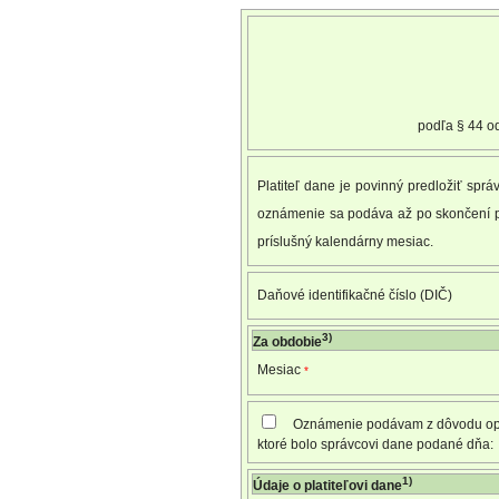
podľa § 44 od
Platiteľ dane je povinný predložiť sp
oznámenie sa podáva až po skončení p
príslušný kalendárny mesiac.
Daňové identifikačné číslo (DIČ)
3)
Za obdobie
Mesiac
*
Oznámenie podávam z dôvodu op
ktoré bolo správcovi dane podané dňa:
1)
Údaje o platiteľovi dane