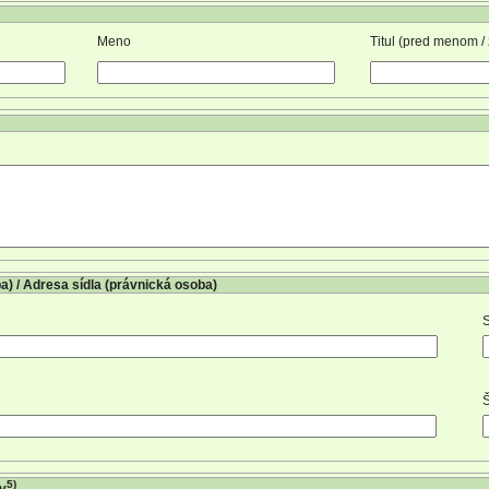
Meno
Titul (pred menom /
a) / Adresa sídla (právnická osoba)
S
Š
5)