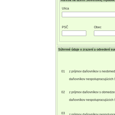
Adresa na území Slovenskej republi
Ulica
PSČ
Obec
Súhrnné údaje o zrazení a odvedení s
01
z príjmov daňovníkov s neobme
daňovníkov nespolupracujúcich 
02
z príjmov daňovníkov s obmedz
daňovníkov nespolupracujúcich 
03
z príjmov daňovníkov nespolupra