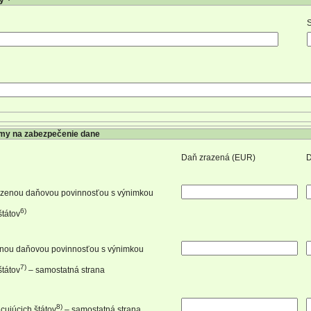
ky
S
umy na zabezpečenie dane
Daň zrazená (EUR)
D
dzenou daňovou povinnosťou s výnimkou
6)
štátov
enou daňovou povinnosťou s výnimkou
7)
štátov
– samostatná strana
8)
cujúcich štátov
– samostatná strana