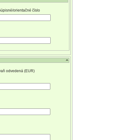
úpisné/orientačné číslo
aň odvedená (EUR)