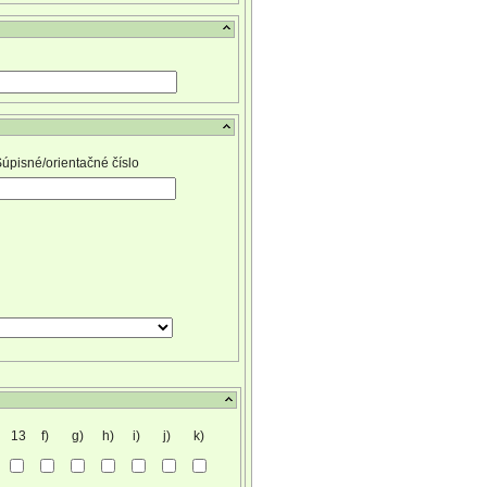
úpisné/orientačné číslo
13
f)
g)
h)
i)
j)
k)