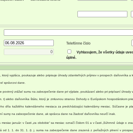
Telefónne číslo
Vyhlasujem, že všetky údaje uve
úplné.
, ktorý vypláca, poukazuje alebo pripisuje úhrady zdaniteľných príjmov v prospech daňovníka a kt
sť správcovi dane.
e je povinný zrážať sumu na zabezpečenie dane pri výplate, poukázaní alebo pri pripísaní úhr
m. t) alebo daňovníka štátu, ktorý je zmluvnou stranou Dohody o Európskom hospodárskom pr
eho dňa každého kalendárneho mesiaca za predchádzajúci kalendárny mesiac. Súčasne je plati
ní sumy na zabezpečenie dane, ak správca dane na žiadosť daňovníka neurčí inak.
a mesiac január: v časti „za obdobie“ sa mesiac označí číslom 01 a v časti „Súhrnné údaje o 
á od 1. 1. do 31. 1. (t. j. suma na zabezpečenie dane zrazená z peňažných plnení v prospech