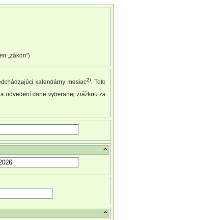
len „zákon“)
2)
redchádzajúci kalendárny mesiac
. Toto
 a odvedení dane vyberanej zrážkou za